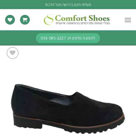
Ski
משלוח חינם ברכישה מעל ₪299
t
conten
להזמנה טלפונית: 053-585-2227
Add to
wishlist