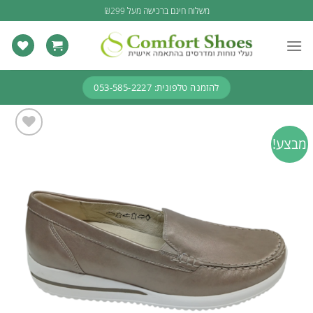
Ski
משלוח חינם ברכישה מעל ₪299
t
conten
להזמנה טלפונית: 053-585-2227
מבצע!
Add to
wishlist