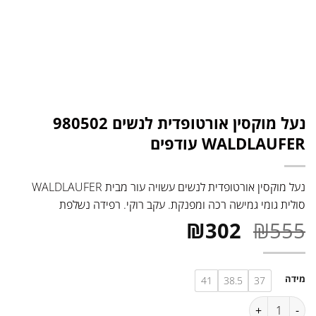
נעל מוקסין אורטופדית לנשים 980502
WALDLAUFER עודפים
נעל מוקסין אורטופדית לנשים עשויה עור מבית WALDLAUFER
סולית גומי גמישה רכה ומפנקת. עקב רוקי. רפידה נשלפת
המחיר
המחיר
₪
302
₪
555
המקורי
הנוכחי
היה:
הוא:
מידה
41
38.5
37
₪302.
₪555.
כמות של נעל מוקסין אורטופדית לנשים 980502 WALDLAUFER עודפים