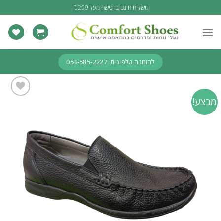
Ski
משלוח חינם ברכישה מעל ₪299
t
conten
להזמנה טלפונית: 053-585-2227
מבצע!
Add to
wishlist