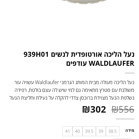
נעל הליכה אורטופדית לנשים 939H01
WALDLAUFER עודפים
נעל הליכה מעולה מבית המותג הגרמני Waldlaufer עשויה עור
משולבת עם סטרץ מתאימה גם למי שיש לה עצם בולטת, רפידה
נשלפת הנעל מצוידת ברוכסן צדדי להקלה על נעילת וחליצת הנעל
המחיר
המחיר
₪
302
₪
556
המקורי
הנוכחי
היה:
הוא:
מידה
41
40
39.5
39
38.5
₪302.
₪556.