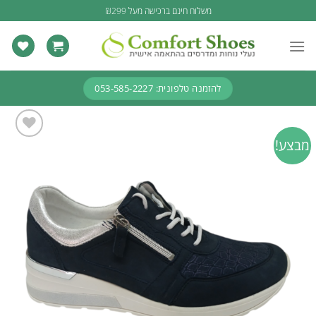
Ski
משלוח חינם ברכישה מעל ₪299
t
conten
להזמנה טלפונית: 053-585-2227
מבצע!
Add to
wishlist