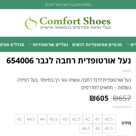
משלוח חינם ברכישה מעל ₪299
ים
מגפיים אורטופדיות לנשים
נעליים אורטופדיות
סנדלים אורטו
נעל אורטופדית רחבה לגבר 654006
נעל אורטופדית לרגל רחבה עשויה עור רך במיוחד. בעל רפידה
נשלפת – מתאים למדרסים
המחיר
המחיר
₪
605
₪
657
המקורי
הנוכחי
היה:
הוא:
₪605.
₪657.
45
44.5
44
43.5
43
42.5
42
41
40.5
מידה
46.5
46
45.5