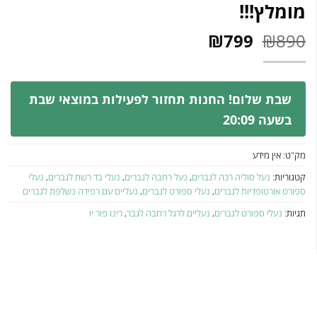
מומלץ!!!
המחיר
המחיר
₪
799
₪
890
המקורי
הנוכחי
היה:
הוא:
₪799.
₪890.
שבת שלום! החנות תחזור לפעילות במוצאי שבת
בשעה 20:09
מק"ט:
אין מידע
קטגוריות:
נעל סוליה רכה לגברים
,
נעל רחבה לגברים
,
נעלי בד רשת לגברים
,
נעלי
ספורט אורטופדיות לגברים
,
נעלי ספורט לגברים
,
נעליים עם רפידה נשלפת לגברים
תגיות:
נעלי ספורט לגברים
,
נעליים לרגל רחבה לגבר
,
רינו פור יו