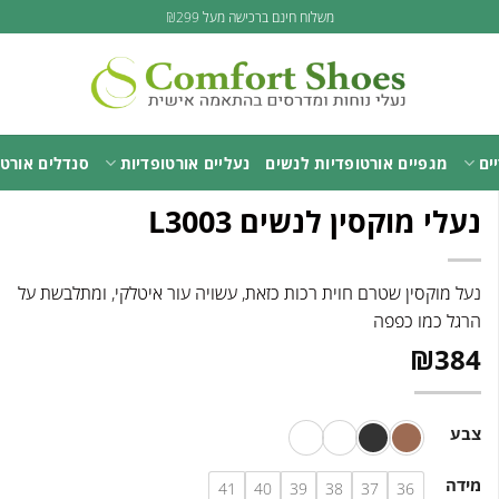
משלוח חינם ברכישה מעל ₪299
ים
מגפיים אורטופדיות לנשים
נעליים אורטופדיות
סנדלים אורטו
נעלי מוקסין לנשים L3003
נעל מוקסין שטרם חוית רכות כזאת, עשויה עור איטלקי, ומתלבשת על
הרגל כמו כפפה
₪
384
צבע
מידה
41
40
39
38
37
36