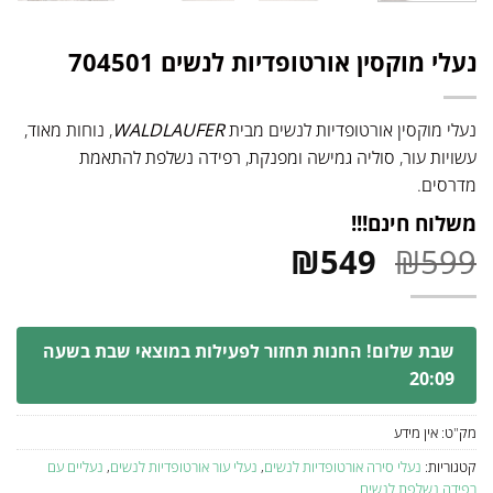
נעלי מוקסין אורטופדיות לנשים 704501
נעלי מוקסין אורטופדיות לנשים מבית
WALDLAUFER
, נוחות מאוד,
עשויות עור, סוליה גמישה ומפנקת, רפידה נשלפת להתאמת
מדרסים.
משלוח חינם!!!
המחיר
המחיר
₪
549
₪
599
המקורי
הנוכחי
היה:
הוא:
₪549.
₪599.
שבת שלום! החנות תחזור לפעילות במוצאי שבת בשעה
20:09
מק"ט:
אין מידע
קטגוריות:
נעלי סירה אורטופדיות לנשים
,
נעלי עור אורטופדיות לנשים
,
נעליים עם
רפידה נשלפת לנשים