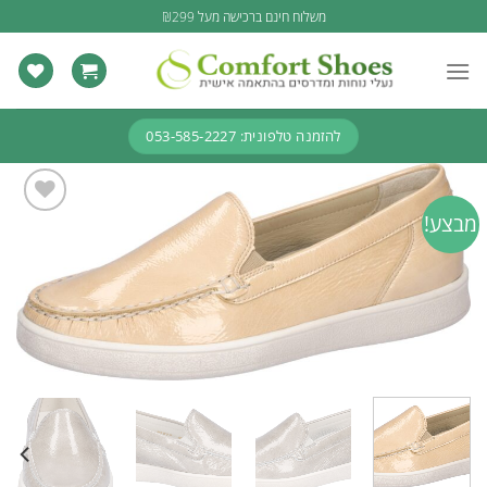
Ski
משלוח חינם ברכישה מעל ₪299
t
conten
להזמנה טלפונית: 053-585-2227
מבצע!
Add to
wishlist