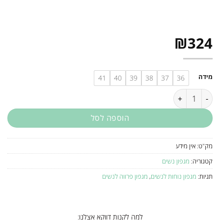
₪
324
מידה
41
40
39
38
37
36
כמות של מגפון נוחות עקב לנשים - G-247-241 BLACK
הוספה לסל
מק"ט:
אין מידע
קטגוריה:
מגפון נשים
תגיות:
מגפון נוחות לנשים
,
מגפון פרווה לנשים
למה לקנות דווקא אצלנו: