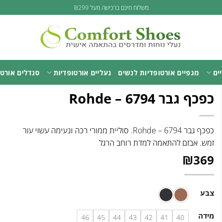
משלוח חינם ברכישה מעל ₪299
ים
מגפיים אורטופדיות לנשים
נעליים אורטופדיות
סנדלים אורטו
כפכף גבר Rohde – 6794
כפכף גבר Rohde – 6794. סוליית ממורי רכה ונעימה עשוי עור
זמש. אבזם להתאמה למדת רוחב הרגל
₪
369
צבע
מידה
46
45
44
43
42
41
40