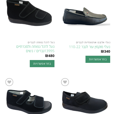
סוגים.
סוגים.
wishlist
wishlist
ניתן
ניתן
לבחור
לבחור
את
את
האפשרויות
האפשרויות
בעמוד
בעמוד
המוצר
המוצר
נעלי אלגנט אורטופדיות לגברים
נעל לרגל נפוחה לגברים
נעל לרגל נפוחה ולסכרתיים
נעלי מוקסין עור לגבר 110-22
13995גברים / נשים
₪
340
₪
480
בחר אפשרויות
בחר אפשרויות
למוצר
למוצר
זה
זה
יש
יש
מספר
מספר
סוגים.
Add to
Add to
סוגים.
ניתן
wishlist
wishlist
ניתן
לבחור
לבחור
את
את
האפשרויות
האפשרויות
בעמוד