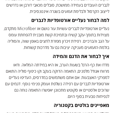
לגברים העובדים בעמידה ממושכת, סובלים מכאבי דורבן או נדרשים
לייצוב הקרסול ולבלימת זעזועים בשגרה אינטנסיבית.
למה לבחור נעליים אורטופדיות לגברים
נעליים אורטופדיות לגברים עשויות עור נושם או Microfiber מתקדם,
מצוידות בתומך-עקב קשיח ובתמיכת-קשת מובנית להפחתת עומס
על הגב והברכיים. רפידת זיכרון מפזרת לחצים באופן שווה, והסוליה
בולמת-הזעזועים מעניקה יציבות גם על מדרכות קשוחות.
איך לבחור את הדגם והמידה
מדדו את כף-הרגל בשעות הערב, אז היא במידתה המלאה. ודאו
מרווח אגודל מלפנים, התאמה הדוקה בעקב וקו כיפוף סוליה התואם
למפרקי האצבעות. אם אתם משתמשים במדרסים, העדיפו נעליים
אורטופדיות לגברים עם רפידה נשלפת ועומק פנימי נוסף. דגמים עם
שרוכים אלסטיים או סקוטש מתכוונן יאפשרו התאמה נוחה גם
לנפיחות טבעית בסוף היום.
מאפיינים בולטים בקטגוריה