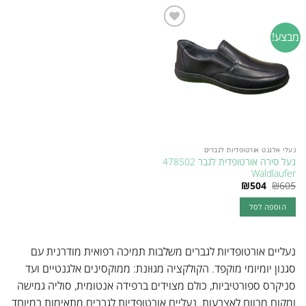
יש
יש
מספר
מספר
מבצע!
Add to
סוגים.
סוגים.
wishlist
ניתן
ניתן
לבחור
לבחור
את
את
האפשרויות
האפשרויות
בעמוד
בעמוד
המוצר
המוצר
נעלי אלגנט אורטופדיות לגברים
נעל סירה אורטופדית לגבר 478502
Waldlaufer
המחיר
המחיר
₪
504
₪
605
המקורי
הנוכחי
היה:
הוא:
הוספה לסל
₪504.
₪605.
נעליים אורטופדיות לגברים משלבות תמיכה רפואית מודרנית עם
סגנון יומיומי מוקפד. הקולקציה מגוּונת: ממוקסינים אלגנטיים ועד
סניקרס ספורטיביות, כולם מצוידים ברפידה אנטומית, סוליה גמישה
ומקום מרווח לאצבעות. נעליים אורטופדיות לגברים מתאימות במיוחד