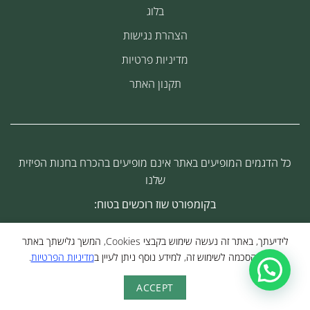
בלוג
הצהרת נגישות
מדיניות פרטיות
תקנון האתר
קומפורט שוז
כל הדגמים המופיעים באתר אינם מופיעים בהכרח בחנות הפיזית
שלנו
מומחה לנעליים אורטופדיות זמין עבורך
בקומפורט שוז רוכשים בטוח:
בווטסאפ :)
לידיעתך, באתר זה נעשה שימוש בקבצי Cookies, המשך גלישתך באתר
מהווה הסכמה לשימוש זה, למידע נוסף ניתן לעיין ב
מדיניות הפרטיות
.
שלחו ווטסאפ
בניית אתר חנות מכירות ע''י:
ACCEPT