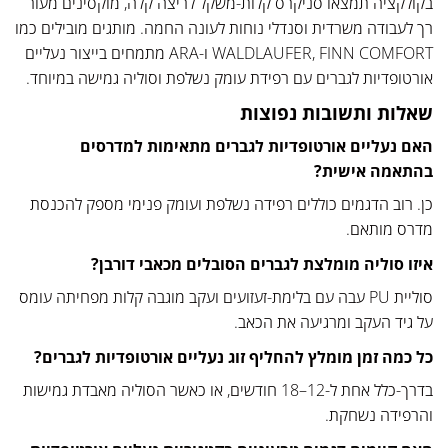
בקולקציה תמצאו סניקרס קלות-משקל לריצה קלה, מוקסינים מעור
רך לעבודה משרדית וסנדלי נוחות לעונה החמה. מותגים מובילים כמו
WALDLAUFER, FINN COMFORT ו-ARA מתמחים בייצור נעליים
אורטופדיות לגברים עם רפידת עומק נשלפת וסוליה גמישה במיוחד.
שאלות ותשובות נפוצות
האם נעליים אורטופדיות לגברים מתאימות למדרסים
בהתאמה אישית?
כן. רוב הדגמים כוללים רפידה נשלפת ועומק פנימי מספק להכנסת
מדרס מותאם.
איזו סוליה מומלצת לגברים הסובלים מכאבי דורבן?
סוליית PU עבה עם בלימת-זעזועים ועקב מוגבה קלות מפחיתה עומס
על גיד העקב ומרגיעה את הכאב.
כל כמה זמן מומלץ להחליף זוג נעליים אורטופדיות לגברים?
בדרך-כלל אחת ל-12–18 חודשים, או כאשר הסוליה מאבדת גמישות
והרפידה נשחקת.