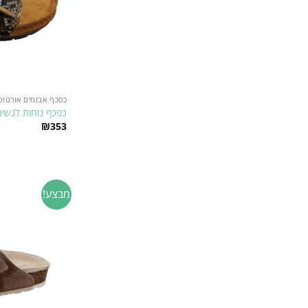
המוצר
כפכף אבזמים אורטופ
כפכף נוחות לנשים רוד
₪
353
למוצר
זה
יש
מספר
מבצע!
סוגים.
ניתן
לבחור
את
האפשרויות
בעמוד
המוצר