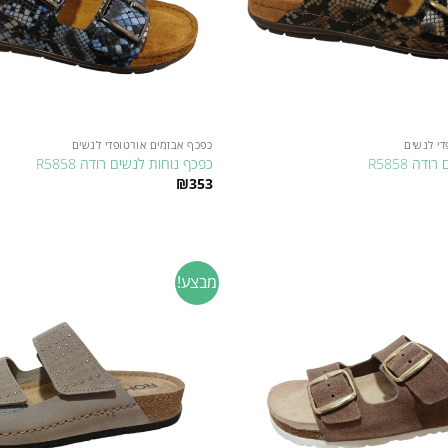
די לנשים
כפכף אבזמים אורטופדי לנשים
ה R5858
כפכף נוחות לנשים רודה R5858
₪
353
למוצר
זה
יש
מספר
מבצע!
Add to
סוגים.
wishlist
ניתן
לבחור
את
האפשרויות
בעמוד
המוצר