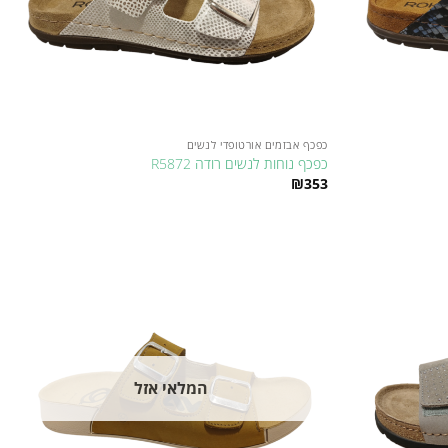
כפכף אבזמים אורטופדי לנשים
כפכף נוחות לנשים רודה R5872
₪
353
למוצר
זה
יש
מספר
Add to
Add to
סוגים.
wishlist
wishlist
ניתן
לבחור
את
האפשרויות
המלאי אזל
בעמוד
המוצר