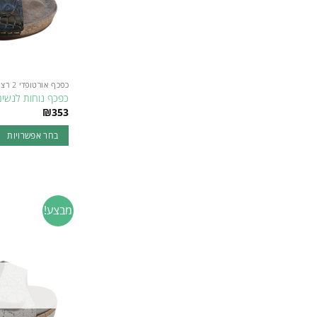
כפכף אורטופדי 2 רצועות לנשים
כפכף נוחות לנשים רוד
₪
353
בחר אפשרויות
למוצר
זה
יש
מספר
מבצע!
סוגים.
ניתן
לבחור
את
האפשרויות
בעמוד
המוצר