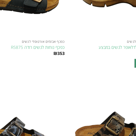
לנשים
כפכף אבזמים אורטופדי לנשים
לדלאופר לנשים במבצע
כפכף נוחות לנשים רודה R5875
יר
₪
353
כחי
למוצר
₪3
זה
יש
מספר
סוגים.
ניתן
Add to
לבחור
wishlist
את
האפשרויות
בעמוד
המוצר