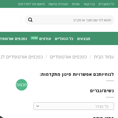
Ski
כל המוצרים
צרו קשר
אודות
הצהרת נגישות
תיאום תור למדרסים
t
conten
חיפוש
עבור:
מבצעים
כל הנעליים
עודפים
כפכפים אורטופדי
עמוד הבית
/
כפכפים אורטופדיים
/
כפכפים אורטופדיים לנ
לנוחיותכם אפשרויות סינון מתקדמות:
מבצע!
נשים/גברים
כל מגדר