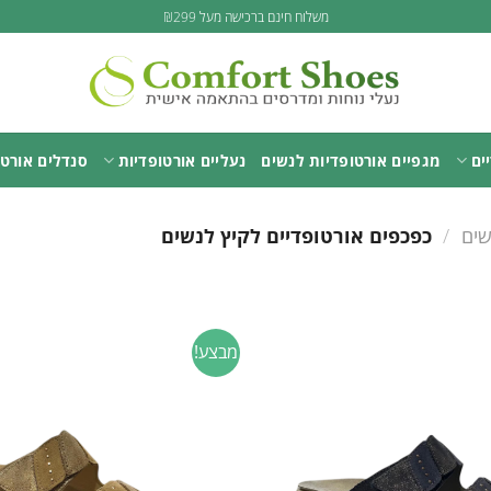
משלוח חינם ברכישה מעל ₪299
ים
מגפיים אורטופדיות לנשים
נעליים אורטופדיות
סנדלים אורטו
שים
/
כפכפים אורטופדיים לקיץ לנשים
מבצע!
Add to
wishlist