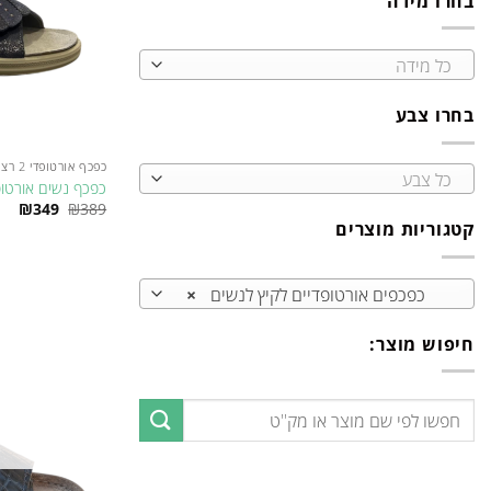
בחרו מידה
כל מידה
בחרו צבע
כפכף אורטופדי 2 רצועות לנשים
כל צבע
כפכף נשים אורטופדי  5720
המחיר
המח
₪
349
₪
389
המקורי
הנו
קטגוריות מוצרים
למוצר
היה:
הוא:
זה
₪389.
49.
יש
כפכפים אורטופדיים לקיץ לנשים
×
מספר
סוגים.
חיפוש מוצר:
ניתן
לבחור
את
חיפוש
האפשרויות
עבור:
בעמוד
המוצר