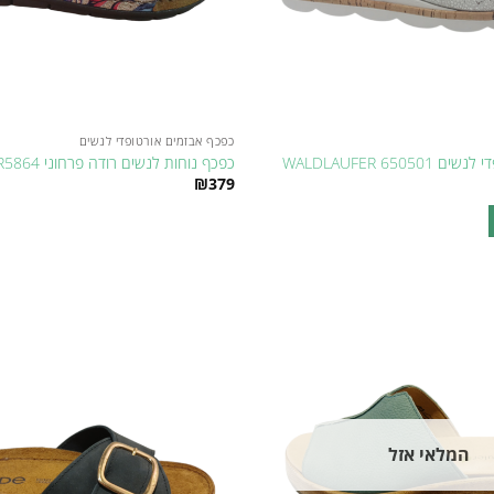
כפכף אבזמים אורטופדי לנשים
WALDLAUFER 650
כפכף נוחות לנשים רודה פרחוני R5864
יר
₪
379
כחי
למוצר
₪4
זה
יש
מספר
סוגים.
ניתן
Add to
לבחור
wishlist
את
האפשרויות
בעמוד
המלאי אזל
המוצר