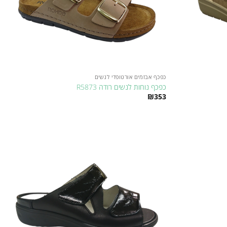
כפכף אבזמים אורטופדי לנשים
כפכף נוחות לנשים רודה R5873
₪
353
למוצר
זה
יש
מספר
Add to
Add to
סוגים.
wishlist
wishlist
ניתן
לבחור
את
האפשרויות
בעמוד
המוצר