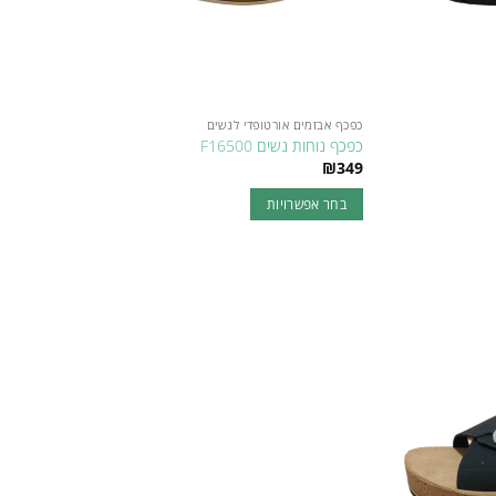
כפכף אבזמים אורטופדי לנשים
כפכף נוחות נשים F16500
₪
349
בחר אפשרויות
למוצר
זה
יש
מספר
Add to
סוגים.
wishlist
ניתן
לבחור
את
האפשרויות
בעמוד
המוצר