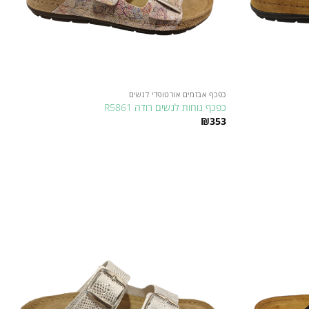
כפכף אבזמים אורטופדי לנשים
כפכף נוחות לנשים רודה R5861
₪
353
למוצר
זה
יש
מספר
סוגים.
ניתן
Add to
Add to
לבחור
wishlist
wishlist
את
האפשרויות
בעמוד
המוצר