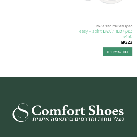
האפשרויות
האפשרויות
בעמוד
בעמוד
המוצר
המוצר
כפכף אורטופדי סגור לנשים
כפכף סגור לנשים easy – spirit
S450
₪
323
בחר אפשרויות
למוצר
זה
יש
מספר
סוגים.
ניתן
לבחור
את
האפשרויות
בעמוד
המוצר