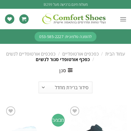
Ski
משלוח חינם ברכישה מעל ₪299
t
conten
להזמנה טלפונית: 053-585-2227
עמוד הבית
/
כפכפים אורטופדיים
/
כפכפים אורטופדיים לנשים
/
כפכף אורטופדי סגור לנשים
סנן
מבצע!
Add to
Add to
wishlist
wishlist