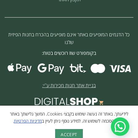
כל הדגמים המופיעים באתר אינם מופיעים בהכרח בחנות הפיזית
שלנו
בקומפורט שוז רוכשים בטוח:
בניית אתר חנות מכירות ע''י:
לידיעתך, באתר זה נעשה שימוש בקבצי Cookies, המשך גלישתך באתר
© 2026 כל הזכויות שמורות לקומפורט שוז
מהווה הסכמה לשימוש זה, למידע נוסף ניתן לעיין ב
מדיניות הפרטיות
.
ACCEPT