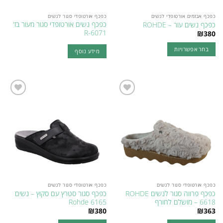
כפכף אבזמים אורטופדי לנשים
כפכף אורטופדי סגור לנשים
כפכף נשים אורטופדי סגור מעור בז'
כפכף נשים עור – ROHDE
R-6071
₪
380
בחר אפשרויות
מידע נוסף
למוצר
זה
יש
מספר
סוגים.
Add to
Add to
wishlist
wishlist
ניתן
לבחור
את
האפשרויות
בעמוד
המוצר
כפכף אורטופדי סגור לנשים
כפכף אורטופדי סגור לנשים
כפכף פרווה סגור לנשים ROHDE
כפכף סגור סטרץ עם סקוץ – נשים
6618 – מושלם לחורף
Rohde 6165
₪
380
₪
363