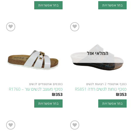
היה:
הוא:
בחר אפשרויות
בחר אפשרויות
₪201.
₪353.
למוצר
למוצר
זה
זה
יש
יש
מספר
מספר
Add to
Add to
סוגים.
סוגים.
wishlist
wishlist
ניתן
ניתן
לבחור
לבחור
המלאי אזל
את
את
האפשרויות
האפשרויות
בעמוד
בעמוד
המוצר
המוצר
כפכף אורטופדי 2 רצועות לנשים
כפכפים אורטופדיים לנשים
כפכף נוחות לנשים רודה R5851
כפכף מעוצב לנשים עור – R1760
₪
353
₪
353
בחר אפשרויות
בחר אפשרויות
למוצר
למוצר
זה
זה
יש
יש
מספר
מספר