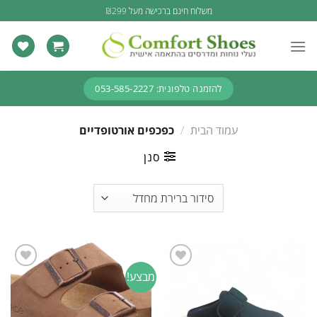
Ski
משלוח חינם ברכישה מעל ₪299
t
conten
להזמנה טלפונית: 053-585-2227
עמוד הבית
/
כפכפים אורטופדיים
סנן
מבצע!
Add to
Add to
wishlist
wishlist