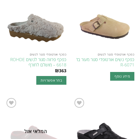
Add to
Add to
סוגים.
סוגים.
wishlist
wishlist
ניתן
ניתן
לבחור
לבחור
את
את
האפשרויות
האפשרויות
בעמוד
בעמוד
המוצר
המוצר
כפכף אורטופדי סגור לנשים
כפכף אורטופדי סגור לנשים
כפכף נשים אורטופדי סגור מעור בז'
כפכף פרווה סגור לנשים ROHDE
R-6071
6618 – מושלם לחורף
₪
363
מידע נוסף
בחר אפשרויות
למוצר
זה
יש
מספר
Add to
Add to
סוגים.
wishlist
wishlist
ניתן
לבחור
המלאי אזל
את