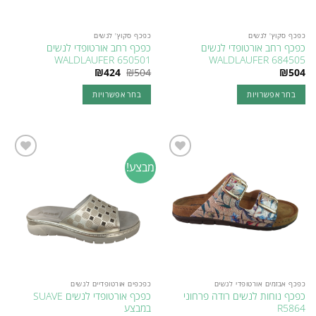
המוצר
המוצר
כפכף סקוץ' לנשים
כפכף סקוץ' לנשים
כפכף רחב אורטופדי לנשים
כפכף רחב אורטופדי לנשים
WALDLAUFER 650501
WALDLAUFER 684505
המחיר
המחיר
₪
424
₪
504
₪
504
המקורי
הנוכחי
היה:
הוא:
בחר אפשרויות
בחר אפשרויות
₪424.
₪504.
למוצר
למוצר
זה
זה
יש
יש
מספר
מספר
מבצע!
Add to
Add to
סוגים.
סוגים.
wishlist
wishlist
ניתן
ניתן
לבחור
לבחור
את
את
האפשרויות
האפשרויות
בעמוד
בעמוד
המוצר
המוצר
כפכף אבזמים אורטופדי לנשים
כפכפים אורטופדיים לנשים
כפכף נוחות לנשים רודה פרחוני
כפכף אורטופדי לנשים SUAVE
R5864
במבצע