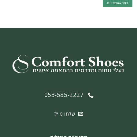
היה:
הוא:
בחר אפשרויות
₪252.
₪394.
למוצר
זה
יש
מספר
סוגים.
ניתן
לבחור
את
האפשרויות
בעמוד
המוצר
053-585-2227
שלחו מייל