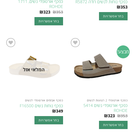
כפכף אורטופדי נשים, 1711
כפכף נוחות לנשים רודה R5872
ROHDE
₪
353
המחיר
המחיר
₪
323
₪
353
המקורי
הנוכחי
בחר אפשרויות
היה:
הוא:
בחר אפשרויות
₪323.
₪353.
למוצר
למוצר
זה
זה
יש
יש
מספר
מספר
סוגים.
מבצע!
Add to
Add to
סוגים.
ניתן
wishlist
wishlist
ניתן
לבחור
לבחור
את
המלאי אזל
את
האפשרויות
האפשרויות
בעמוד
בעמוד
המוצר
המוצר
כפכף אורטופדי 2 רצועות לנשים
כפכף אבזמים אורטופדי לנשים
כפכף אורטופדי נשים 5414
כפכף נוחות נשים F16500
ROHDE
₪
349
המחיר
המחיר
₪
323
₪
353
המקורי
הנוכחי
בחר אפשרויות
היה:
הוא:
בחר אפשרויות
₪323.
₪353.
למוצר
למוצר